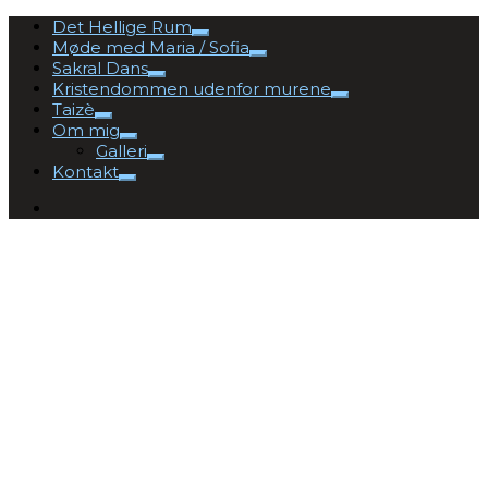
Det Hellige Rum
Møde med Maria / Sofia
Sakral Dans
Kristendommen udenfor murene
Taizè
Om mig
Galleri
Kontakt