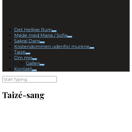
Det Hellige Rum
Møde med Maria / Sofia
Sakral Dans
Kristendommen udenfor murene
Taizè
Om mig
Galleri
Kontakt
Taizé-sang