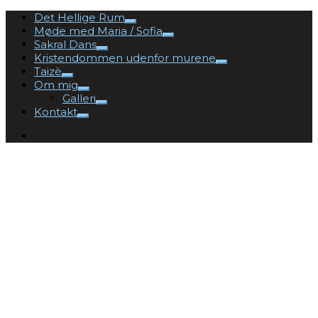
Det Hellige Rum
Møde med Maria / Sofia
Sakral Dans
Kristendommen udenfor murene
Taizè
Om mig
Galleri
Kontakt