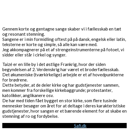
Gennem korte og gentagne sange skaber vi i fællesskab en tæt
og resonant stemning.
Sangene er i min formidling oftest på på dansk, engelsk eller latin,
teksterne er korte og simple, så alle kan være med.
Jeg akkompagnerer på et af strengeinstrumenterne på fotoet, vi
sidder eller står i cirkel og synger.
Taizé er en lille by i det østlige Frankrig, hvor der siden
begyndelsen af 2. Verdenskrig har været et broderfællesskab.
Det økumeniske (tværkirkelige) arbejde er et af hovedpunkterne
for brødrene.
Dette betyder, at de deler kirke og har gudstjenester sammen,
men kommer fra forskellige kirkebaggrunde; protestanter,
katolikker, anglikanere osv.
De har med tiden fået bygget en stor kirke, som flere tusinde
mennesker besøger om året for at deltage i deres karakteristiske
gudstjenester, hvor sangen er et bærende element for at skabe en
stemning af ro og fordybelse.
©2022 Det Hellige Rum. Powered by
Safi.dk
.