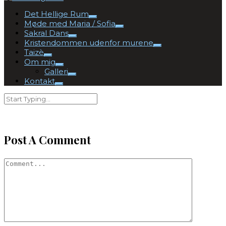
Det Hellige Rum
Møde med Maria / Sofia
Sakral Dans
Kristendommen udenfor murene
Taizè
Om mig
Galleri
Kontakt
Post A Comment