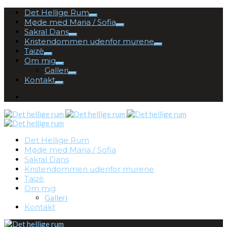
Det Hellige Rum
Møde med Maria / Sofia
Sakral Dans
Kristendommen udenfor murene
Taizè
Om mig
Galleri
Kontakt
Det Hellige Rum
Møde med Maria / Sofia
Sakral Dans
Kristendommen udenfor murene
Taizè
Om mig
Galleri
Kontakt